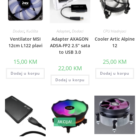
Dodaci
,
Kućišta
Adapteri
,
Dodaci
CPU hladnjaci
Ventilator MSI
Adapter AXAGON
Cooler Artic Alpine
12cm L122 plavi
ADSA-FP2 2.5” sata
12
to USB 3.0
15,00
KM
25,00
KM
22,00
KM
Dodaj u korpu
Dodaj u korpu
Dodaj u korpu
AKCIJA!