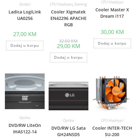
CPU hladnjaci
Dodaci
CPU hladnjaci
,
Gaming
Cooler Master X
Ladica LogiLink
Cooler Xigmatek
Dream i117
UA0256
EN42296 APACHE
RGB
30,00
KM
27,00
KM
Original
32,50
KM
price
Dodaj u korpu
Current
29,00
KM
Dodaj u korpu
was:
price
32,50 KM.
is:
Dodaj u korpu
29,00 KM.
Optika
Optika
CPU hladnjaci
DVD/RW LiteOn
DVD/RW LG Sata
Cooler INTER-TECH
IHAS122-14
GH24NSD5
SU-200