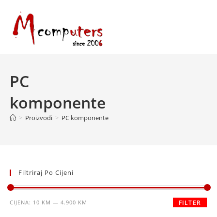
Skip
to
content
PC
komponente
>
Proizvodi
>
PC komponente
Filtriraj Po Cijeni
Minimalna
Maksimalna
CIJENA:
10 KM
—
4.900 KM
FILTER
cijena
cijena