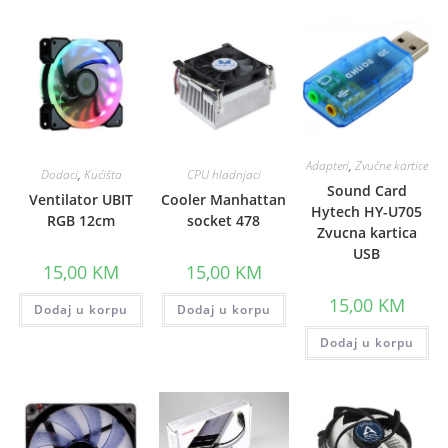
Adapteri
,
Zvučne kartice
Dodaci
,
Kućišta
CPU hladnjaci
Sound Card
Ventilator UBIT
Cooler Manhattan
Hytech HY-U705
RGB 12cm
socket 478
Zvucna kartica
USB
15,00
KM
15,00
KM
15,00
KM
Dodaj u korpu
Dodaj u korpu
Dodaj u korpu