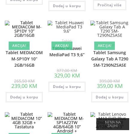
is:
Pročitaj više
135,0
Dodaj u korpu
Tableti
Tableti
Tableti
AKCIJA!
AKCIJA!
AKCIJA!
Tablet Huawei
Tablet MEDIACOM
Tablet Samsung
MediaPad T3 9,6”
M-SP1DY 10”
Galaxy Tab A T290
2GB/16GB
SM-T290NZSASE
Original
377,00
KM
price
Current
329,00
KM
was:
price
Original
Origina
265,50
KM
399,00
KM
377,00 KM.
is:
price
price
Current
Curre
239,00
KM
359,00
KM
Dodaj u korpu
329,00 KM.
was:
was:
price
price
265,50 KM.
399,00
is:
is:
Dodaj u korpu
239,00 KM.
Dodaj u korpu
359,0
NEMA NA
ZALIHI