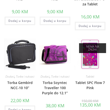
za Tablet
9,00
KM
9,00
KM
16,00
KM
Dodaj u korpu
Dodaj u korpu
Dodaj u korpu
NEMA NA
ZALIHI
Dodaci
,
Torbe i ruksaci
Dodaci
,
Torbe i ruksaci
Tableti
Torba Gembird
Torba Soyntec
Tablet SPC Flow 7
NCC-10 10”
Traveller 100
Pink
Purple do 12.1”
Origina
22,00
KM
150,00
KM
price
Curre
135,00
KM
38,00
KM
was:
price
Dodaj u korpu
150,00