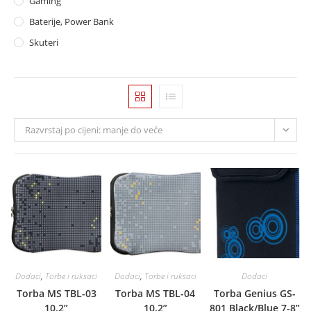
Gaming
Baterije, Power Bank
Skuteri
Razvrstaj po cijeni: manje do veće
Dodaci
,
Torbe i ruksaci
Dodaci
,
Torbe i ruksaci
Dodaci
Torba MS TBL-03
Torba MS TBL-04
Torba Genius GS-
10.2”
10.2”
801 Black/Blue 7-8”