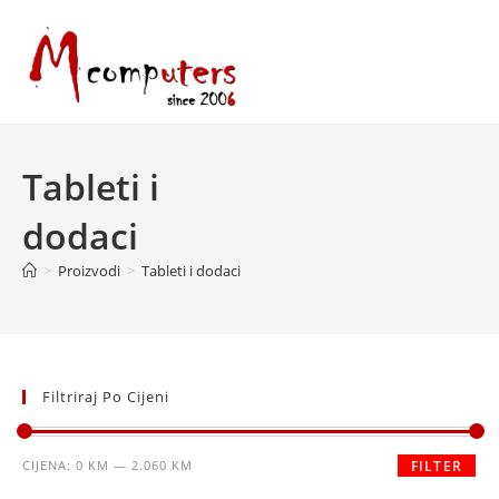
Skip
to
content
Tableti i
dodaci
>
Proizvodi
>
Tableti i dodaci
Filtriraj Po Cijeni
Minimalna
Maksimalna
CIJENA:
0 KM
—
2.060 KM
FILTER
cijena
cijena