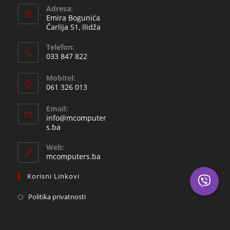
Adresa:
Emira Bogunića
Čarlija 51, Ilidža
Telefon:
033 847 822
Opens
Mobitel:
in
061 326 013
your
Opens
application
Email:
in
info@mcomputer
your
Opens
s.ba
in
application
your
Web:
application
mcomputers.ba
Korisni Linkovi
Politika privatnosti