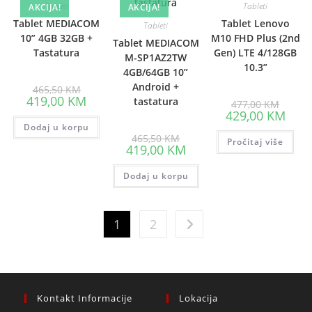
Tableti
Tableti
AKCIJA!
AKCIJA!
Tablet MEDIACOM
Tablet Lenovo
Tableti
10” 4GB 32GB +
M10 FHD Plus (2nd
Tablet MEDIACOM
Tastatura
Gen) LTE 4/128GB
M-SP1AZ2TW
10.3”
4GB/64GB 10”
Original
Android +
465,50
KM
price
Current
419,00
KM
Origina
tastatura
477,00
KM
was:
price
price
Curre
429,00
KM
465,50 KM.
is:
was:
price
Dodaj u korpu
419,00 KM.
477,00
is:
Original
465,50
KM
Pročitaj više
429,0
price
Current
419,00
KM
was:
price
465,50 KM.
is:
Dodaj u korpu
419,00 KM.
1
2
Kontakt Informacije
Lokacija