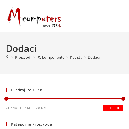
Skip
to
content
Dodaci
>
Proizvodi
>
PC komponente
>
Kućišta
>
Dodaci
Filtriraj Po Cijeni
Minimalna
Maksimalna
CIJENA:
10 KM
—
20 KM
FILTER
cijena
cijena
Kategorije Proizvoda