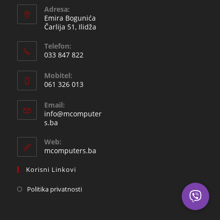
Adresa:
Emira Bogunića
Čarlija 51, Ilidža
Telefon:
033 847 822
Opens
Mobitel:
in
061 326 013
your
Opens
application
Email:
in
info@mcomputer
your
Opens
s.ba
in
application
your
Web:
application
mcomputers.ba
Korisni Linkovi
Politika privatnosti