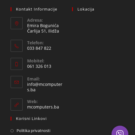
Kontakt Informacije
Lokacija
Adresa:
Emira Bogunića
Čarlija 51, Ilidža
Telefon:
033 847 822
Opens
Mobitel:
in
061 326 013
your
Opens
application
Email:
in
info@mcomputer
your
Opens
s.ba
in
application
your
Web:
application
mcomputers.ba
Korisni Linkovi
Politika privatnosti