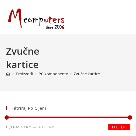
Skip
to
content
Zvučne
kartice
>
Proizvodi
>
PC komponente
>
Zvučne kartice
Filtriraj Po Cijeni
Minimalna
Maksimalna
CIJENA:
10 KM
—
3.120 KM
FILTER
cijena
cijena