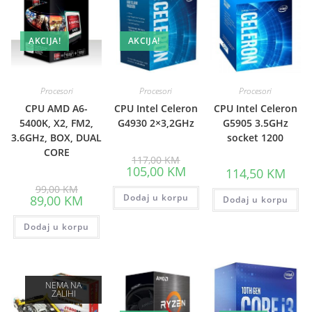
AKCIJA!
AKCIJA!
Procesori
Procesori
Procesori
CPU AMD A6-
CPU Intel Celeron
CPU Intel Celeron
5400K, X2, FM2,
G4930 2×3,2GHz
G5905 3.5GHz
3.6GHz, BOX, DUAL
socket 1200
CORE
Original
117,00
KM
price
Current
105,00
KM
114,50
KM
was:
price
Original
117,00 KM.
is:
99,00
KM
price
Current
Dodaj u korpu
105,00 KM.
89,00
KM
Dodaj u korpu
was:
price
99,00 KM.
is:
Dodaj u korpu
89,00 KM.
NEMA NA
ZALIHI