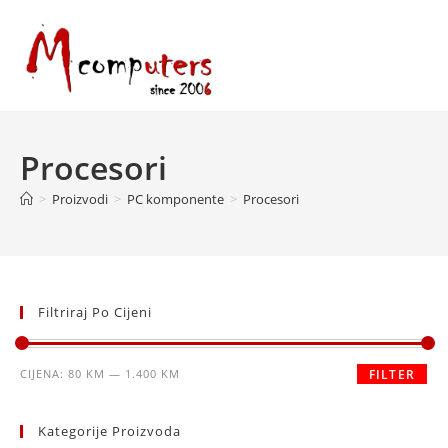
Skip
to
content
Procesori
>
Proizvodi
>
PC komponente
>
Procesori
Filtriraj Po Cijeni
Minimalna
Maksimalna
CIJENA:
80 KM
—
1.400 KM
FILTER
cijena
cijena
Kategorije Proizvoda