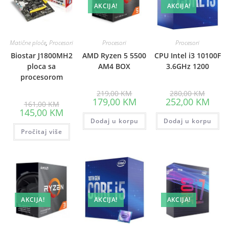
AKCIJA!
AKCIJA!
Matične ploče
,
Procesori
Procesori
Procesori
Biostar J1800MH2
AMD Ryzen 5 5500
CPU Intel i3 10100F
ploca sa
AM4 BOX
3.6GHz 1200
procesorom
Original
Origina
219,00
KM
280,00
KM
price
price
Current
Curre
179,00
KM
252,00
KM
Original
161,00
KM
was:
was:
price
price
price
Current
145,00
KM
219,00 KM.
280,00
is:
is:
was:
price
Dodaj u korpu
179,00 KM.
Dodaj u korpu
252,0
161,00 KM.
is:
Pročitaj više
145,00 KM.
AKCIJA!
AKCIJA!
AKCIJA!