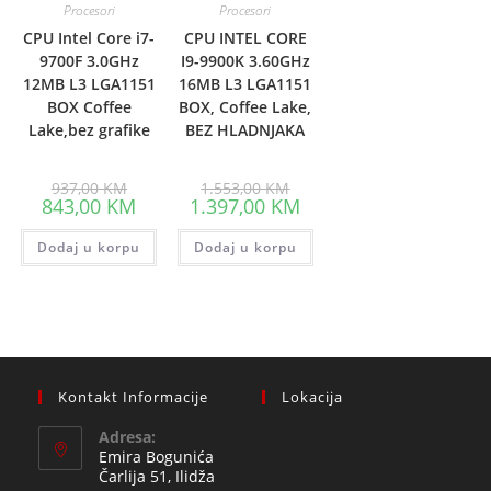
Procesori
Procesori
CPU Intel Core i7-
CPU INTEL CORE
9700F 3.0GHz
I9-9900K 3.60GHz
12MB L3 LGA1151
16MB L3 LGA1151
BOX Coffee
BOX, Coffee Lake,
Lake,bez grafike
BEZ HLADNJAKA
Original
Original
937,00
KM
1.553,00
KM
price
price
Current
Current
843,00
KM
1.397,00
KM
was:
was:
price
price
937,00 KM.
1.553,00 KM.
is:
is:
Dodaj u korpu
843,00 KM.
Dodaj u korpu
1.397,00 KM.
Kontakt Informacije
Lokacija
Adresa:
Emira Bogunića
Čarlija 51, Ilidža