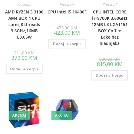
Procesori
Procesori
Procesori
AMD RYZEN 3 3100
CPU Intel i5 10400F
CPU INTEL CORE
AM4 BOX 4 CPU
i7-9700K 3.60GHz
cores,8 threads
12MB L3 LGA1151
Original
470,00
KM
price
3.6GHz,16MB
BOX Coffee
Current
423,00
KM
was:
price
L3,65W
Lake,bez
470,00 KM.
is:
hladnjaka
Dodaj u korpu
423,00 KM.
Original
311,00
KM
price
Current
279,00
KM
Origina
906,00
KM
was:
price
price
Curre
815,00
KM
311,00 KM.
is:
was:
price
Dodaj u korpu
279,00 KM.
906,00
is:
Dodaj u korpu
815,0
AKCIJA!
AKCIJA!