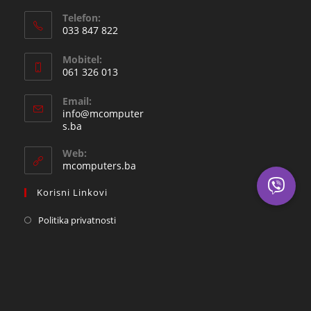
Telefon:
033 847 822
Opens
Mobitel:
in
061 326 013
your
Opens
application
Email:
in
info@mcomputer
your
Opens
s.ba
in
application
your
Web:
application
mcomputers.ba
Korisni Linkovi
Politika privatnosti