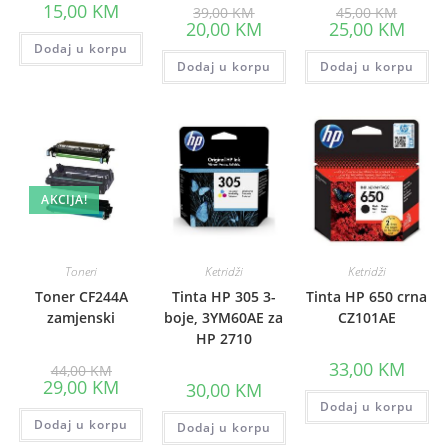
Original
Origina
15,00
KM
39,00
KM
45,00
KM
price
price
Current
Curre
20,00
KM
25,00
KM
was:
was:
price
price
Dodaj u korpu
39,00 KM.
45,00 K
is:
is:
Dodaj u korpu
20,00 KM.
Dodaj u korpu
25,00 
AKCIJA!
Toneri
Ketridži
Ketridži
Toner CF244A
Tinta HP 305 3-
Tinta HP 650 crna
zamjenski
boje, 3YM60AE za
CZ101AE
HP 2710
Original
33,00
KM
44,00
KM
price
Current
29,00
KM
30,00
KM
was:
price
44,00 KM.
Dodaj u korpu
is:
Dodaj u korpu
29,00 KM.
Dodaj u korpu