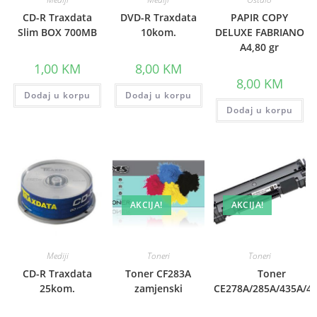
CD-R Traxdata
DVD-R Traxdata
PAPIR COPY
Slim BOX 700MB
10kom.
DELUXE FABRIANO
A4,80 gr
1,00
KM
8,00
KM
8,00
KM
Dodaj u korpu
Dodaj u korpu
Dodaj u korpu
AKCIJA!
AKCIJA!
Mediji
Toneri
Toneri
CD-R Traxdata
Toner CF283A
Toner
25kom.
zamjenski
CE278A/285A/435A/4