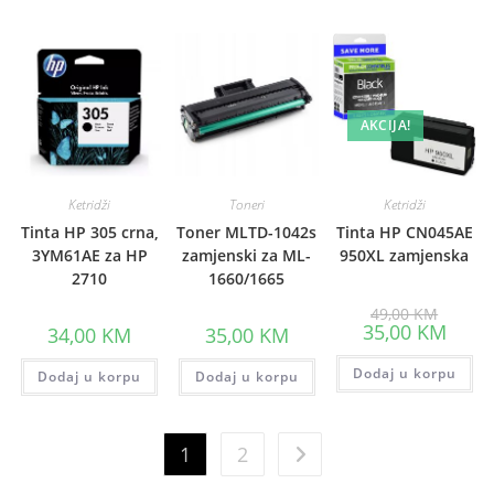
AKCIJA!
Ketridži
Toneri
Ketridži
Tinta HP 305 crna,
Toner MLTD-1042s
Tinta HP CN045AE
3YM61AE za HP
zamjenski za ML-
950XL zamjenska
2710
1660/1665
Origina
49,00
KM
price
Curre
35,00
KM
34,00
KM
35,00
KM
was:
price
49,00 K
is:
Dodaj u korpu
35,00 
Dodaj u korpu
Dodaj u korpu
1
2