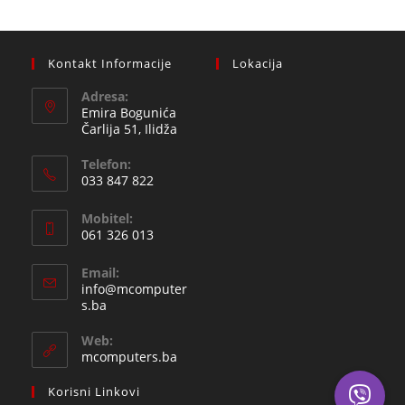
Kontakt Informacije
Lokacija
Adresa:
Emira Bogunića
Čarlija 51, Ilidža
Telefon:
033 847 822
Opens
Mobitel:
in
061 326 013
your
Opens
application
Email:
in
info@mcomputer
your
Opens
s.ba
in
application
your
Web:
application
mcomputers.ba
Korisni Linkovi