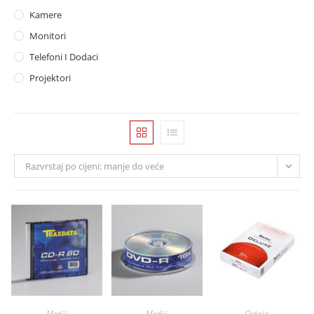
Kamere
Monitori
Telefoni I Dodaci
Projektori
Razvrstaj po cijeni: manje do veće
Mediji
Mediji
Ostalo