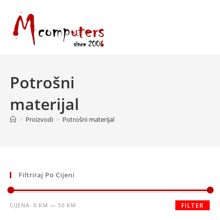
Skip
to
content
Potrošni
materijal
>
Proizvodi
>
Potrošni materijal
Filtriraj Po Cijeni
Minimalna
Maksimalna
CIJENA:
0 KM
—
50 KM
FILTER
cijena
cijena