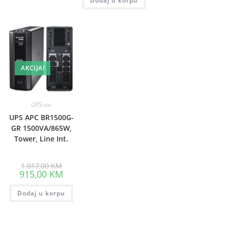
Dodaj u korpu
905,40 KM.
AKCIJA!
UPS-ovi
UPS APC BR1500G-
GR 1500VA/865W,
Tower, Line Int.
Original
1.017,00
KM
price
Current
915,00
KM
was:
price
1.017,00 KM.
is:
Dodaj u korpu
915,00 KM.