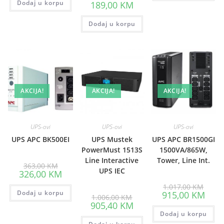
price
Dodaj u korpu
127,00 KM.
Current
189,00
KM
was:
price
211,00 KM.
is:
Dodaj u korpu
189,00 KM.
AKCIJA!
AKCIJA!
AKCIJA!
UPS-ovi
UPS-ovi
UPS-ovi
UPS APC BK500EI
UPS Mustek
UPS APC BR1500GI
PowerMust 1513S
1500VA/865W,
Line Interactive
Tower, Line Int.
Original
363,00
KM
price
UPS IEC
Current
326,00
KM
was:
price
363,00 KM.
Origin
is:
1.017,00
KM
price
Dodaj u korpu
326,00 KM.
Curre
915,00
KM
Original
1.006,00
KM
was:
price
price
Current
905,40
KM
1.017
is:
was:
price
Dodaj u korpu
915,0
1.006,00 KM.
is: