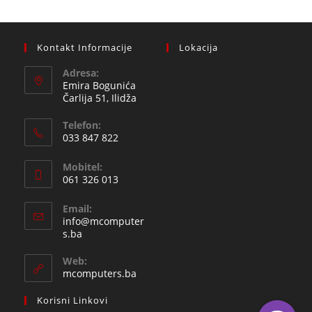
Kontakt Informacije
Lokacija
Adresa:
Emira Bogunića
Čarlija 51, Ilidža
Telefon:
033 847 822
Opens
Mobitel:
in
061 326 013
your
Opens
application
Email:
in
info@mcomputer
your
Opens
s.ba
in
application
your
Web:
application
mcomputers.ba
Korisni Linkovi