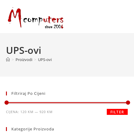
Skip
to
content
UPS-ovi
>
Proizvodi
>
UPS-ovi
Filtriraj Po Cijeni
Minimalna
Maksimalna
CIJENA:
120 KM
—
920 KM
FILTER
cijena
cijena
Kategorije Proizvoda