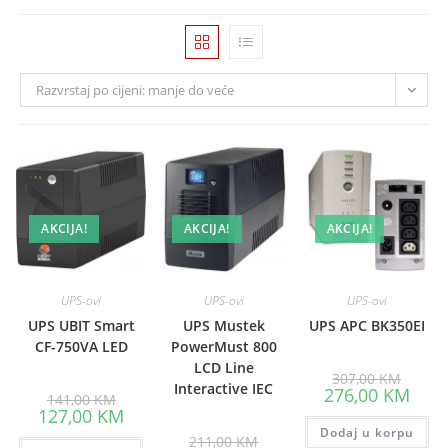
Razvrstaj po cijeni: manje do veće
AKCIJA!
AKCIJA!
AKCIJA!
UPS-ovi
UPS-ovi
UPS-ovi
UPS UBIT Smart
UPS Mustek
UPS APC BK350EI
CF-750VA LED
PowerMust 800
LCD Line
Origina
307,00
KM
price
Interactive IEC
Curre
276,00
KM
Original
141,00
KM
was:
price
price
Current
127,00
KM
307,00
is:
was:
price
Dodaj u korpu
276,0
141,00 KM.
Original
is:
211,00
KM