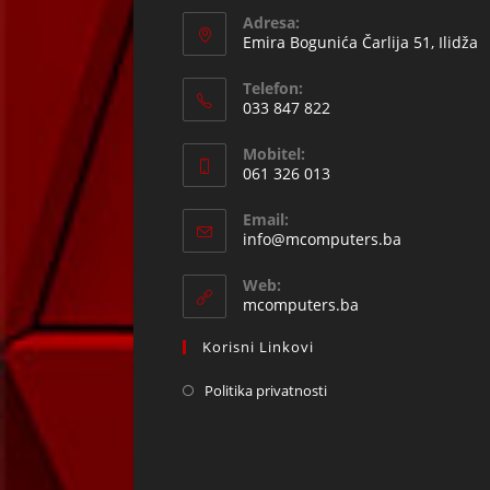
Adresa:
Emira Bogunića Čarlija 51, Ilidža
Telefon:
033 847 822
Opens
Mobitel:
in
061 326 013
your
Opens
application
Email:
in
Opens
info@mcomputers.ba
your
in
your
application
Web:
application
mcomputers.ba
Korisni Linkovi
Politika privatnosti