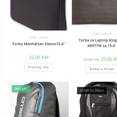
Torbe i ruksaci
Torbe i ruksaci
Torba za Laptop Kin
Torba Manhattan Sleeve15.4”
K8977W za 15.6”
25,00
KM
Original
25,00
K
28,00
KM
price
was:
Pročitaj više
Dodaj u korpu
28,00 KM
AKCIJA!
NEMA NA ZALIHI