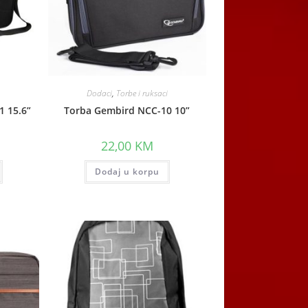
Dodaci
,
Torbe i ruksaci
 15.6”
Torba Gembird NCC-10 10”
22,00
KM
Dodaj u korpu