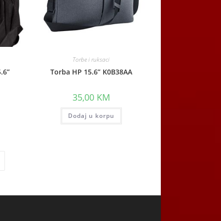
Torbe i ruksaci
.6”
Torba HP 15.6” K0B38AA
35,00
KM
Dodaj u korpu