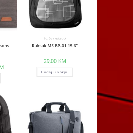
Torbe i ruksaci
gsons
Ruksak MS BP-01 15.6”
29,00
KM
Current
M
price
Dodaj u korpu
is:
.
25,00 KM.