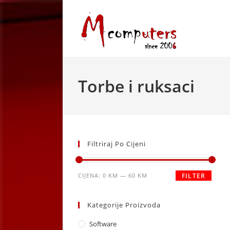
Skip
to
content
Torbe i ruksaci
Filtriraj Po Cijeni
Minimalna
Maksimalna
CIJENA:
0 KM
—
60 KM
FILTER
cijena
cijena
Kategorije Proizvoda
Software