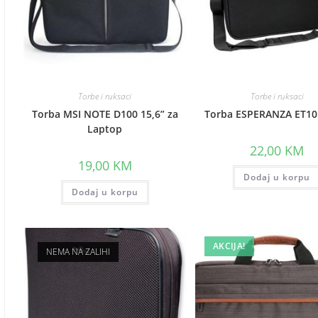
Torbe i ruksaci
Torbe i ruksaci
Torba MSI NOTE D100 15,6” za
Torba ESPERANZA ET101
Laptop
22,00
KM
19,00
KM
Dodaj u korpu
Dodaj u korpu
AKCIJA!
NEMA NA ZALIHI