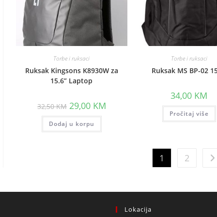
Torbe i ruksaci
Torbe i ruksaci
Ruksak Kingsons K8930W za
Ruksak MS BP-02 15
15.6” Laptop
34,00
KM
Original
Current
29,00
KM
32,50
KM
price
price
Pročitaj više
was:
is:
Dodaj u korpu
32,50 KM.
29,00 KM.
1
2
Lokacija