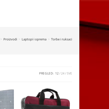
>
Proizvodi
>
Laptopi i oprema
>
Torbe i ruksaci
PREGLED:
12
24
SVE