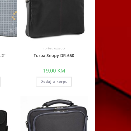
i
Torbe i ruksaci
.2”
Torba Snopy DR-650
19,00
KM
Dodaj u korpu