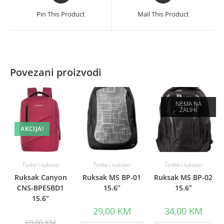
a
a
Pin This Product
Mail This Product
new
new
window
window
Povezani proizvodi
NEMA NA
ZALIHI
AKCIJA!
Torbe i ruksaci
Torbe i ruksaci
Torbe i ruksaci
Ruksak Canyon
Ruksak MS BP-01
Ruksak MS BP-02
CNS-BPE5BD1
15.6”
15.6”
15.6”
29,00
KM
34,00
KM
Original
69,00
KM