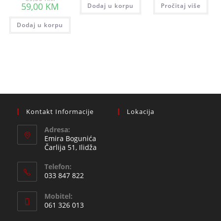
price
Current
59,00
KM
Dodaj u korpu
Pročitaj više
was:
price
69,00 KM.
is:
Dodaj u korpu
59,00 KM.
Kontakt Informacije
Lokacija
Adresa:
Emira Bogunića
Čarlija 51, Ilidža
Telefon:
033 847 822
Opens
Mobitel:
in
061 326 013
your
Opens