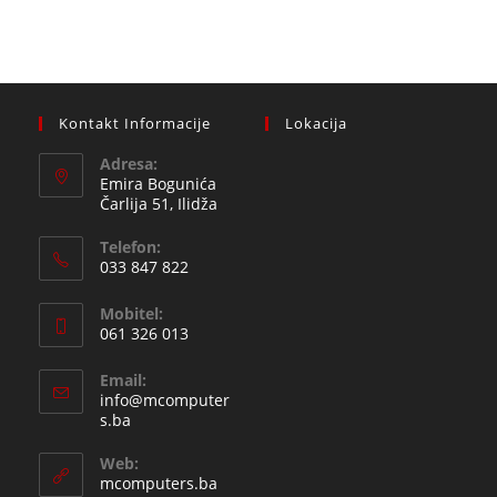
Kontakt Informacije
Lokacija
Adresa:
Emira Bogunića
Čarlija 51, Ilidža
Telefon:
033 847 822
Opens
Mobitel:
in
061 326 013
your
Opens
application
Email:
in
info@mcomputer
your
Opens
s.ba
in
application
your
Web:
application
mcomputers.ba