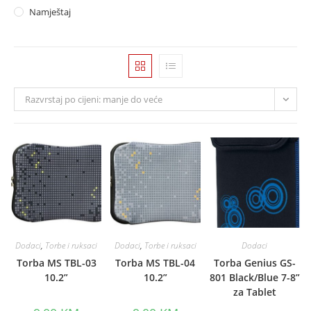
Namještaj
Razvrstaj po cijeni: manje do veće
Dodaci
,
Torbe i ruksaci
Dodaci
,
Torbe i ruksaci
Dodaci
Torba MS TBL-03
Torba MS TBL-04
Torba Genius GS-
10.2”
10.2”
801 Black/Blue 7-8”
za Tablet