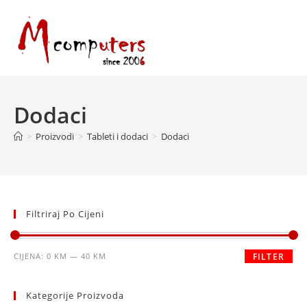
Skip
to
content
Dodaci
>
Proizvodi
>
Tableti i dodaci
>
Dodaci
Filtriraj Po Cijeni
Minimalna
Maksimalna
CIJENA:
0 KM
—
40 KM
FILTER
cijena
cijena
Kategorije Proizvoda