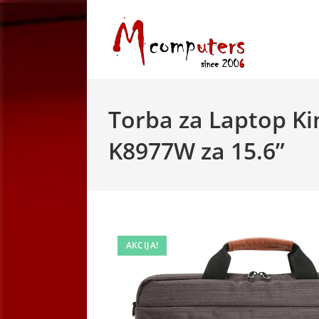
Skip
to
content
Torba za Laptop K
K8977W za 15.6”
AKCIJA!