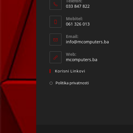
Telefon:
033 847 822
Opens
Mobitel:
in
061 326 013
your
Opens
application
Email:
in
Opens
info@mcomputers.ba
your
in
your
application
Web:
application
mcomputers.ba
Korisni Linkovi
Politika privatnosti