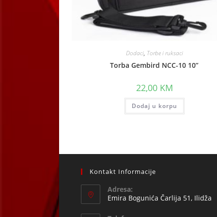
Dodaci
,
Torbe i ruksaci
Torba Gembird NCC-10 10”
22,00
KM
Dodaj u korpu
Kontakt Informacije
Adresa:
Emira Bogunića Čarlija 51, Ilidža