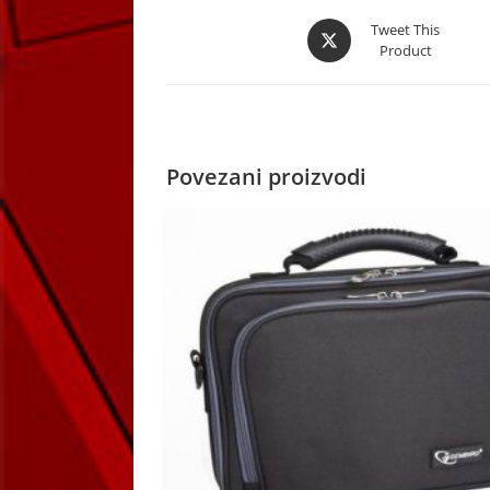
Opens
Tweet This
Product
in
a
new
window
Povezani proizvodi