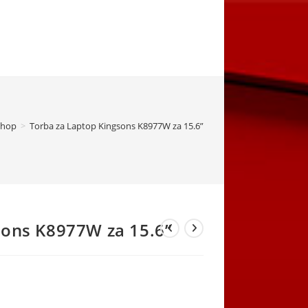
Shop
>
Torba za Laptop Kingsons K8977W za 15.6”
sons K8977W za 15.6”
rrent
ice
,00 KM.