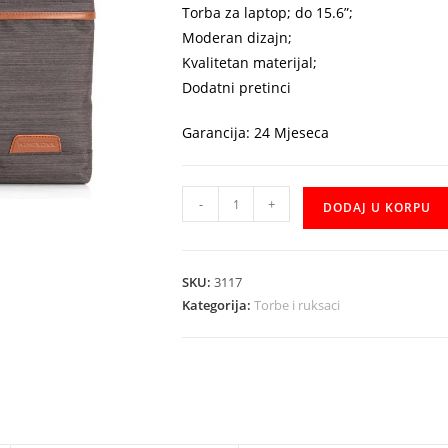
Torba za laptop; do 15.6”;
Moderan dizajn;
Kvalitetan materijal;
Dodatni pretinci
Garancija: 24 Mjeseca
Torba
-
+
DODAJ U KORPU
za
Laptop
Kingsons
SKU:
3117
K8977W
Kategorija:
Torbe i ruksaci
za
15.6"
količina