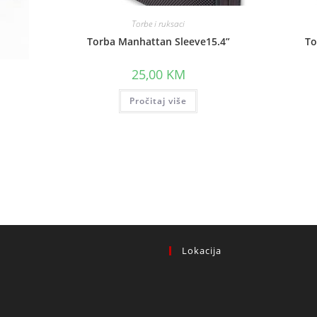
Torbe i ruksaci
Torba Manhattan Sleeve15.4”
To
25,00
KM
Pročitaj više
Lokacija