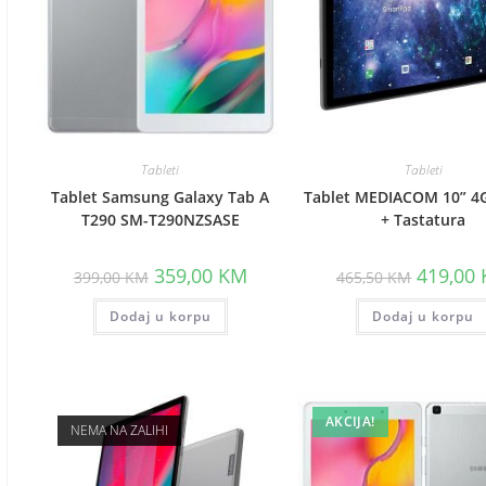
Tableti
Tableti
Tablet Samsung Galaxy Tab A
Tablet MEDIACOM 10” 4
T290 SM-T290NZSASE
+ Tastatura
Original
Current
Original
359,00
KM
419,00
399,00
KM
465,50
KM
price
price
price
was:
is:
was:
Dodaj u korpu
399,00 KM.
359,00 KM.
Dodaj u korpu
465,50 K
AKCIJA!
NEMA NA ZALIHI