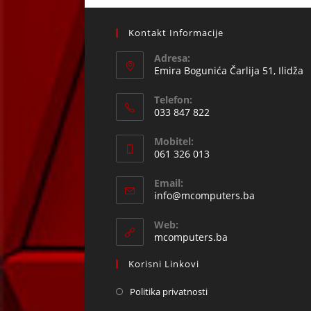
Kontakt Informacije
Adresa:
Emira Bogunića Čarlija 51, Ilidža
Telefon:
033 847 822
Opens
Mobitel:
in
061 326 013
your
Opens
application
Email:
in
Opens
info@mcomputers.ba
your
in
your
application
Web:
application
mcomputers.ba
Korisni Linkovi
Politika privatnosti