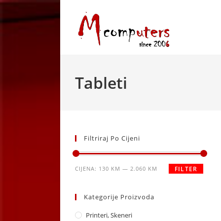
Skip
to
content
Tableti
Filtriraj Po Cijeni
Minimalna
Maksimalna
CIJENA:
130 KM
—
2.060 KM
FILTER
cijena
cijena
Kategorije Proizvoda
Printeri, Skeneri