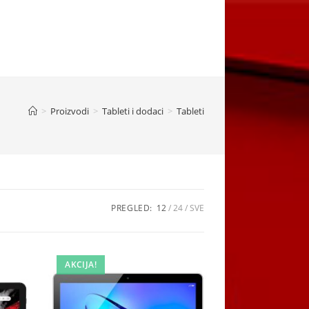
>
Proizvodi
>
Tableti i dodaci
>
Tableti
PREGLED:
12
24
SVE
AKCIJA!