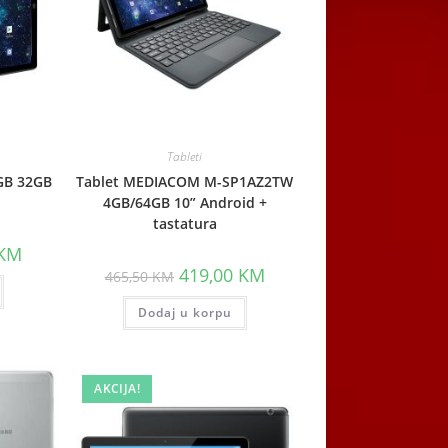
Tableti
GB 32GB
Tablet MEDIACOM M-SP1AZ2TW
4GB/64GB 10” Android +
tastatura
Current
KM
price
Original
Current
419,00
KM
465,50
KM
is:
price
price
M.
419,00 KM.
was:
is:
Dodaj u korpu
465,50 KM.
419,00 KM.
AKCIJA!