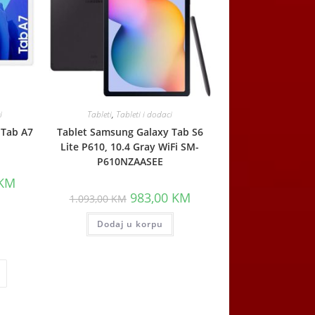
i
Tableti
,
Tableti i dodaci
 Tab A7
Tablet Samsung Galaxy Tab S6
Lite P610, 10.4 Gray WiFi SM-
P610NZAASEE
Current
KM
price
Original
Current
983,00
KM
1.093,00
KM
is:
price
price
M.
755,00 KM.
was:
is:
Dodaj u korpu
1.093,00 KM.
983,00 KM.