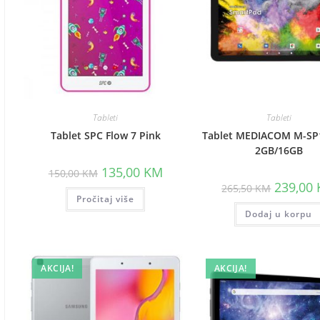
Tableti
Tableti
Tablet SPC Flow 7 Pink
Tablet MEDIACOM M-SP
2GB/16GB
Original
Current
135,00
KM
150,00
KM
price
price
Original
239,00
265,50
KM
was:
is:
price
Pročitaj više
150,00 KM.
135,00 KM.
was:
Dodaj u korpu
265,50 K
AKCIJA!
AKCIJA!