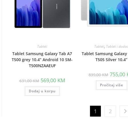
Tableti
Tableti
,
Tableti i dodac
Tablet Samsung Galaxy Tab A7
Tablet Samsung Galaxy
T500 grey 10.4” Android 10 SM-
T505 Silver 10.4”
T500NZAAEUF
Original
755,00
839,00
KM
price
Original
Current
569,00
KM
631,00
KM
was:
price
price
Pročitaj više
839,00 K
was:
is:
Dodaj u korpu
631,00 KM.
569,00 KM.
1
2