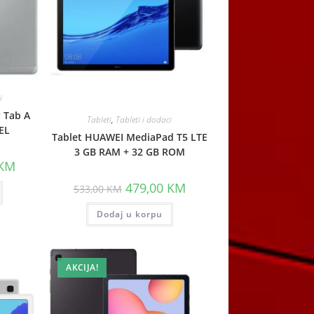
i
 Tab A
Tableti
,
Tableti i dodaci
EL
Tablet HUAWEI MediaPad T5 LTE
3 GB RAM + 32 GB ROM
Current
KM
price
is:
Original
Current
479,00
KM
533,00
KM
M.
474,00 KM.
price
price
was:
is:
Dodaj u korpu
533,00 KM.
479,00 KM.
AKCIJA!