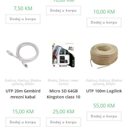
7,50
KM
Dodaj u korpu
10,00
KM
Dodaj u korpu
Dodaj u korpu
Kablovi
,
Kablovi
,
Mrežna
Mrežni
,
Stikovi i mem.
Kablovi
,
Kablovi
,
Mrežna
oprema
,
Mrežni
kartice
oprema
,
Mrežni
UTP 20m Gembird
Micro SD 64GB
UTP 100m Logilink
mrezni kabal
Kingston class 10
55,00
KM
15,00
KM
25,00
KM
Dodaj u korpu
Dodaj u korpu
Dodaj u korpu