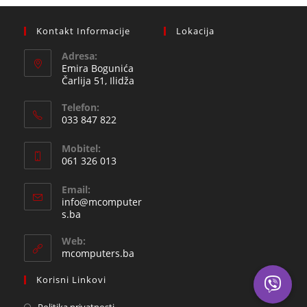
Kontakt Informacije
Lokacija
Adresa:
Emira Bogunića
Čarlija 51, Ilidža
Telefon:
033 847 822
Opens
Mobitel:
in
061 326 013
your
Opens
application
Email:
in
info@mcomputer
your
Opens
s.ba
in
application
your
Web:
application
mcomputers.ba
Korisni Linkovi
Politika privatnosti