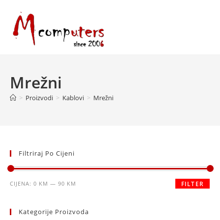
Skip
to
content
Mrežni
>
Proizvodi
>
Kablovi
>
Mrežni
Filtriraj Po Cijeni
Minimalna
Maksimalna
CIJENA:
0 KM
—
90 KM
FILTER
cijena
cijena
Kategorije Proizvoda