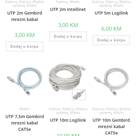
Kablovi
,
Kablovi
,
Mrežna
Kablovi
,
Mrežni
Kablovi
,
Kablovi
,
Mrežna
oprema
,
Mrežni
oprema
,
Mrežni
UTP 2m Intellinet
UTP 2m Gembird
UTP 5m Logilink
mrezni kabal
3,00
KM
6,00
KM
3,00
KM
Dodaj u korpu
Dodaj u korpu
Dodaj u korpu
Mrežni
Kablovi
,
Kablovi
,
Mrežna
Kablovi
,
Kablovi
,
Mrežna
oprema
,
Mrežni
oprema
,
Mrežni
UTP 7,5m Gembird
UTP 10m Logilink
UTP 10m Gembird
mrezni kabal
mrezni kabal
CAT5e
CAT5e
10,00
KM