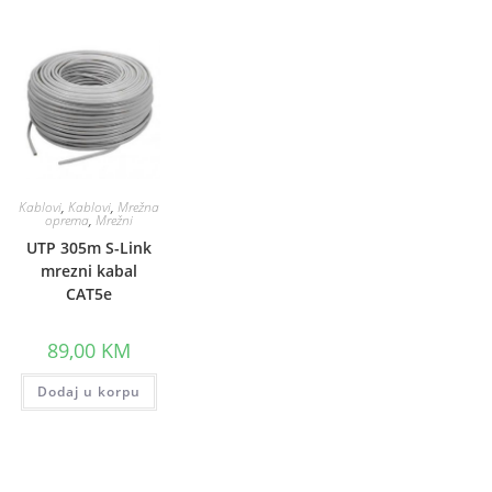
Kablovi
,
Kablovi
,
Mrežna
oprema
,
Mrežni
UTP 305m S-Link
mrezni kabal
CAT5e
89,00
KM
Dodaj u korpu