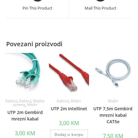
a
a
Pin This Product
Mail This Product
new
new
window
window
Povezani proizvodi
Kablovi
,
Kablovi
,
Mrežna
Kablovi
,
Mrežni
Mrežni
oprema
,
Mrežni
UTP 2m Intellinet
UTP 7,5m Gembird
UTP 2m Gembird
mrezni kabal
mrezni kabal
CAT5e
3,00
KM
3,00
KM
Dodaj u korpu
7,50
KM