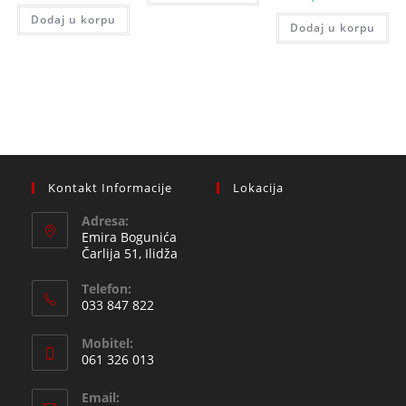
Dodaj u korpu
Dodaj u korpu
Kontakt Informacije
Lokacija
Adresa:
Emira Bogunića
Čarlija 51, Ilidža
Telefon:
033 847 822
Opens
Mobitel:
in
061 326 013
your
Opens
application
Email:
in