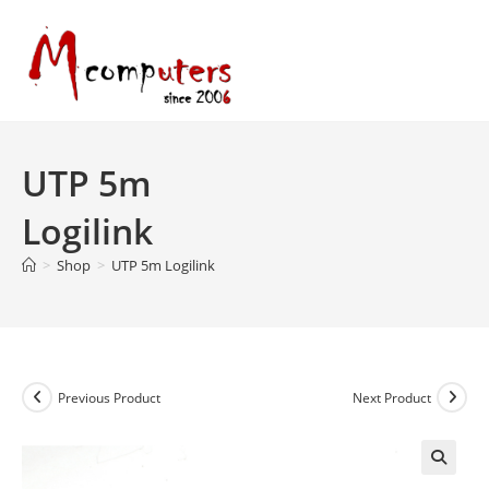
Skip
to
content
UTP 5m
Logilink
>
Shop
>
UTP 5m Logilink
Previous Product
Next Product