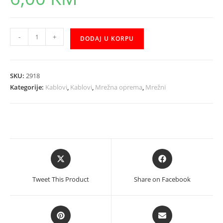
UTP
-
+
DODAJ U KORPU
5m
Logilink
količina
SKU:
2918
Kategorije:
Kablovi
,
Kablovi
,
Mrežna oprema
,
Mrežni
Opens
Opens
in
in
a
a
Tweet This Product
Share on Facebook
new
new
window
window
Opens
Opens
in
in