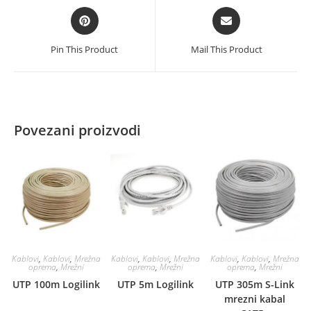
Opens
Opens
in
in
a
a
Pin This Product
Mail This Product
new
new
window
window
Povezani proizvodi
Kablovi
,
Kablovi
,
Mrežna
Kablovi
,
Kablovi
,
Mrežna
Kablovi
,
Kablovi
,
Mrežna
oprema
,
Mrežni
oprema
,
Mrežni
oprema
,
Mrežni
UTP 100m Logilink
UTP 5m Logilink
UTP 305m S-Link
mrezni kabal