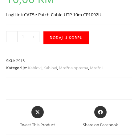
LogiLink CAT5e Patch Cable UTP 10m CP1092U
UTP
-
+
DODAJ U KORPU
10m
Logilink
količina
SKU:
2915
Kategorije:
Kablovi
,
Kablovi
,
Mrežna oprema
,
Mrežni
Opens
Opens
in
in
a
a
Tweet This Product
Share on Facebook
new
new
window
window