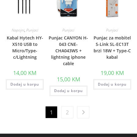
Napojni
,
Punjaci
Punjaci
Punjaci
Kabal Hytech HY-
Punjac CANYON H-
Punjac za mobitel
X510 USB to
043 CNE-
S-Link SL-EC13T
Micro/Type-
CHA043WS +
brzi 18W + Type-C
c/Lightning
lightning iphone
kabal
cable
14,00
KM
19,00
KM
15,00
KM
Dodaj u korpu
Dodaj u korpu
Dodaj u korpu
1
2