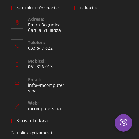
Kontakt Informacije
Lokacija
Adresa:
Emira Bogunića
Čarlija 51, Ilidža
Telefon:
033 847 822
Opens
Mobitel:
in
061 326 013
your
Opens
application
Email:
in
info@mcomputer
your
Opens
s.ba
in
application
your
Web:
application
mcomputers.ba
Korisni Linkovi
Politika privatnosti