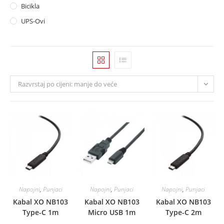
Bicikla
UPS-Ovi
Razvrstaj po cijeni: manje do veće
Napojni
,
Punjaci
Napojni
,
Punjaci
Napojni
,
Punjaci
Kabal XO NB103
Kabal XO NB103
Kabal XO NB103
Type-C 1m
Micro USB 1m
Type-C 2m