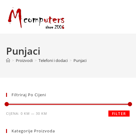
Skip
to
content
Punjaci
>
Proizvodi
>
Telefoni i dodaci
>
Punjaci
Filtriraj Po Cijeni
Minimalna
Maksimalna
CIJENA:
0 KM
—
30 KM
FILTER
cijena
cijena
Kategorije Proizvoda