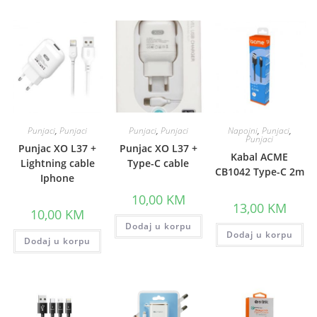
Punjaci
,
Punjaci
Punjaci
,
Punjaci
Napojni
,
Punjaci
,
Punjaci
Punjac XO L37 +
Punjac XO L37 +
Kabal ACME
Lightning cable
Type-C cable
CB1042 Type-C 2m
Iphone
10,00
KM
13,00
KM
10,00
KM
Dodaj u korpu
Dodaj u korpu
Dodaj u korpu