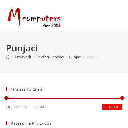
Skip
to
content
Punjaci
>
Proizvodi
>
Telefoni i dodaci
>
Punjaci
>
Page 2
Filtriraj Po Cijeni
Minimalna
Maksimalna
CIJENA:
0 KM
—
30 KM
FILTER
cijena
cijena
Kategorije Proizvoda