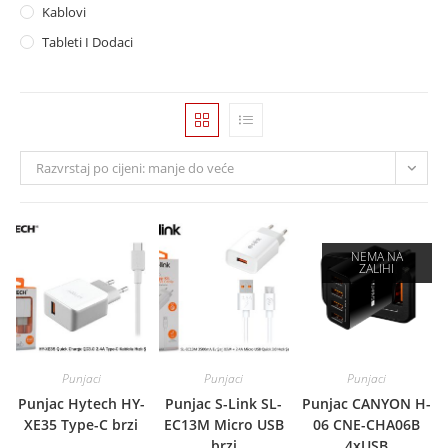
Kablovi
Tableti I Dodaci
Razvrstaj po cijeni: manje do veće
NEMA NA
ZALIHI
Punjaci
Punjaci
Punjaci
Punjac Hytech HY-
Punjac S-Link SL-
Punjac CANYON H-
XE35 Type-C brzi
EC13M Micro USB
06 CNE-CHA06B
brzi
4xUSB