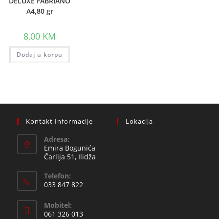
DELUXE FABRIANO
A4,80 gr
8,00
KM
Dodaj u korpu
Kontakt Informacije
Lokacija
Adresa:
Emira Bogunića
Čarlija 51, Ilidža
Telefon:
033 847 822
Opens
Mobitel:
in
061 326 013