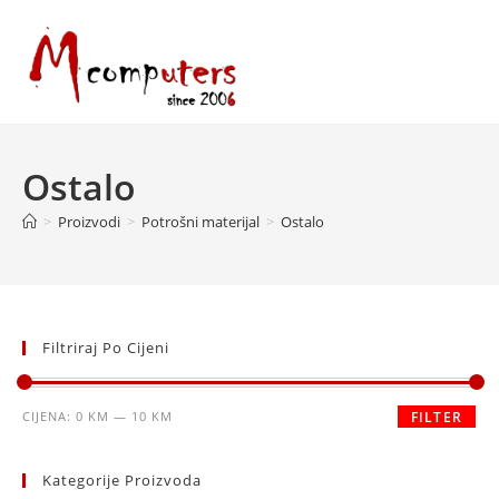
Skip
to
content
Ostalo
>
Proizvodi
>
Potrošni materijal
>
Ostalo
Filtriraj Po Cijeni
Minimalna
Maksimalna
CIJENA:
0 KM
—
10 KM
FILTER
cijena
cijena
Kategorije Proizvoda