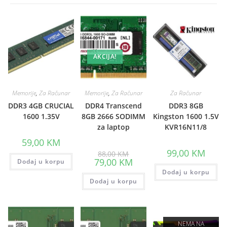
AKCIJA!
Memorije
,
Za Računar
Memorije
,
Za Računar
Za Računar
DDR3 4GB CRUCIAL
DDR4 Transcend
DDR3 8GB
1600 1.35V
8GB 2666 SODIMM
Kingston 1600 1.5V
za laptop
KVR16N11/8
59,00
KM
Original
99,00
KM
88,00
KM
price
Current
79,00
KM
Dodaj u korpu
was:
price
88,00 KM.
Dodaj u korpu
is:
Dodaj u korpu
79,00 KM.
NEMA NA