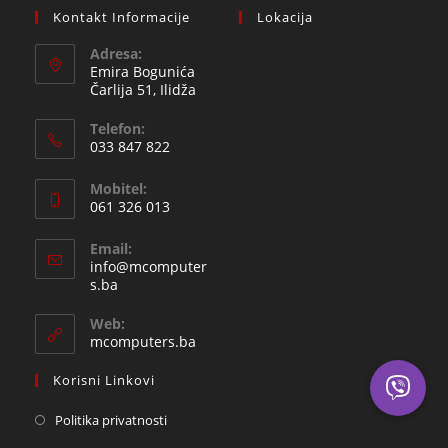
Kontakt Informacije
Lokacija
Adresa:
Emira Bogunića
Čarlija 51, Ilidža
Telefon:
033 847 822
Opens
Mobitel:
in
061 326 013
your
Opens
application
Email:
in
info@mcomputer
your
Opens
s.ba
in
application
your
Web:
application
mcomputers.ba
Korisni Linkovi
Politika privatnosti