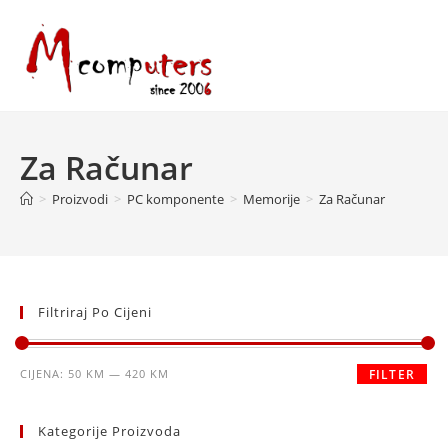
Skip
to
content
Za Računar
>
Proizvodi
>
PC komponente
>
Memorije
>
Za Računar
Filtriraj Po Cijeni
Minimalna
Maksimalna
CIJENA:
50 KM
—
420 KM
FILTER
cijena
cijena
Kategorije Proizvoda