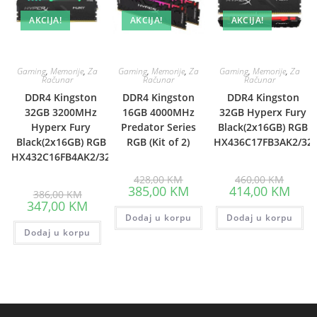
AKCIJA!
AKCIJA!
AKCIJA!
Gaming
,
Memorije
,
Za
Gaming
,
Memorije
,
Za
Gaming
,
Memorije
,
Za
Računar
Računar
Računar
DDR4 Kingston
DDR4 Kingston
DDR4 Kingston
32GB 3200MHz
16GB 4000MHz
32GB Hyperx Fury
Hyperx Fury
Predator Series
Black(2x16GB) RGB
Black(2x16GB) RGB
RGB (Kit of 2)
HX436C17FB3AK2/32
HX432C16FB4AK2/32
Original
Origina
428,00
KM
460,00
KM
price
price
Current
Curre
385,00
KM
414,00
KM
Original
386,00
KM
was:
was:
price
price
price
Current
347,00
KM
428,00 KM.
460,00
is:
is:
was:
price
Dodaj u korpu
385,00 KM.
Dodaj u korpu
414,0
386,00 KM.
is:
Dodaj u korpu
347,00 KM.