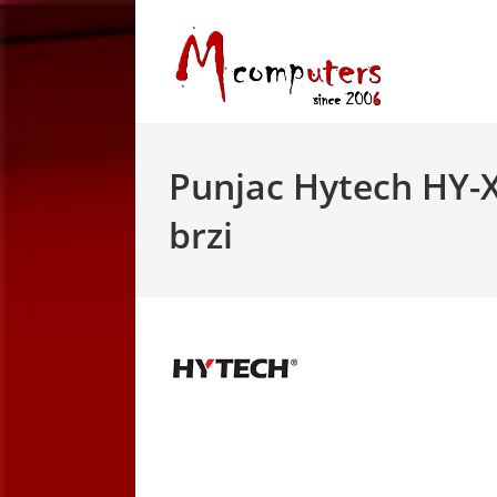
Skip
to
content
Punjac Hytech HY-
brzi