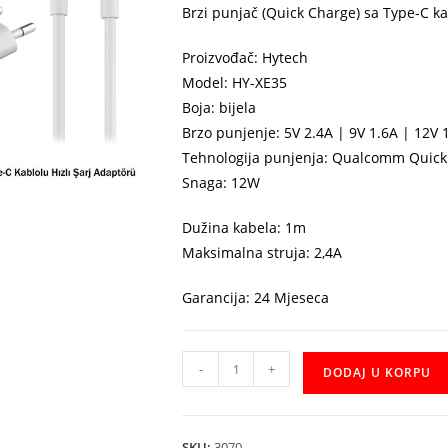
Brzi punjač (Quick Charge) sa Type-C 
Proizvođač: Hytech
Model: HY-XE35
Boja: bijela
Brzo punjenje: 5V 2.4A | 9V 1.6A | 12V 
Tehnologija punjenja: Qualcomm Quick
Snaga: 12W
Dužina kabela: 1m
Maksimalna struja: 2,4A
Garancija: 24 Mjeseca
Punjac
-
+
DODAJ U KORPU
Hytech
HY-
XE35
SKU:
3070