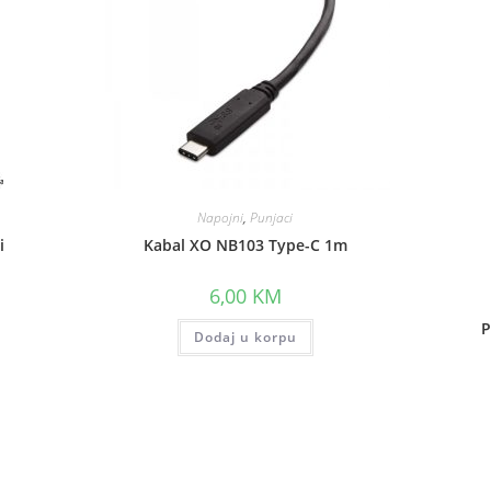
Napojni
,
Punjaci
i
Kabal XO NB103 Type-C 1m
6,00
KM
P
Dodaj u korpu