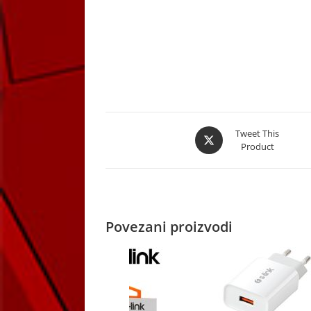
Opens
Tweet This
Product
in
a
new
window
Povezani proizvodi