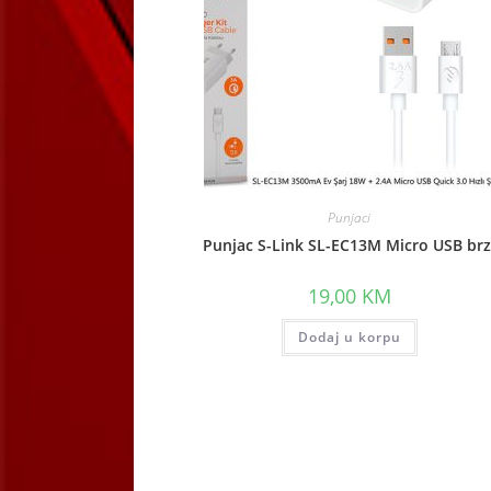
Punjaci
Punjac S-Link SL-EC13M Micro USB brz
19,00
KM
Dodaj u korpu