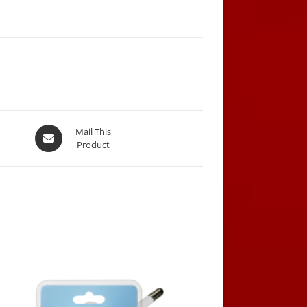
Opens
Mail This
Product
in
a
new
window