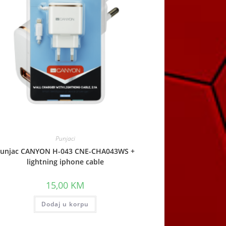
Punjaci
unjac CANYON H-043 CNE-CHA043WS +
lightning iphone cable
15,00
KM
Dodaj u korpu