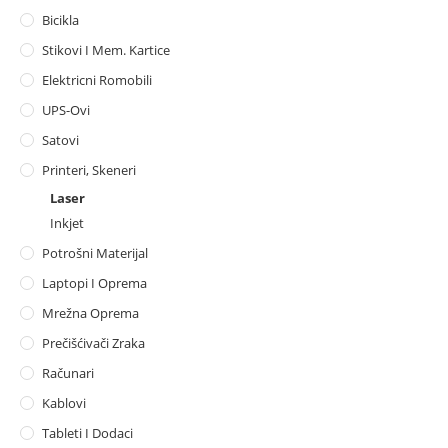
Bicikla
Stikovi I Mem. Kartice
Elektricni Romobili
UPS-Ovi
Satovi
Printeri, Skeneri
Laser
Inkjet
Potrošni Materijal
Laptopi I Oprema
Mrežna Oprema
Prečišćivači Zraka
Računari
Kablovi
Tableti I Dodaci