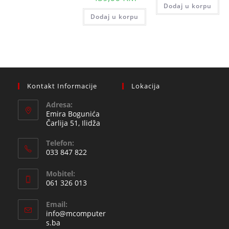
was:
price
Dodaj u korpu
509,0
511,00 KM.
is:
Dodaj u korpu
459,00 KM.
Kontakt Informacije
Lokacija
Adresa:
Emira Bogunića
Čarlija 51, Ilidža
Telefon:
033 847 822
Opens
Mobitel:
in
061 326 013
your
Opens
application
Email:
in
info@mcomputer
your
Opens
s.ba