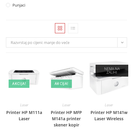
Punjaci
Razvrstaj po cijeni: manje do veće
NEMA NA
ZALIHI
AKCIJA!
AKCIJA!
Laser
Laser
Laser
Printer HP M111a
Printer HP MFP
Printer HP M141w
Laser
M141a printer
Laser Wireless
skener kopir
Original
Origina