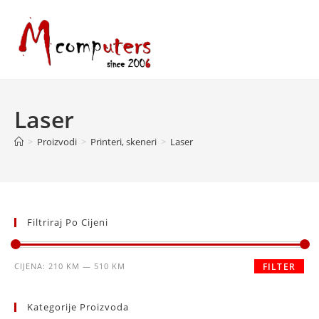
Skip
to
content
Laser
>
Proizvodi
>
Printeri, skeneri
>
Laser
Filtriraj Po Cijeni
Minimalna
Maksimalna
CIJENA:
210 KM
—
510 KM
FILTER
cijena
cijena
Kategorije Proizvoda