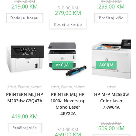
243,50
KM
332,00
KM
price
price
Current
Curre
219,00
KM
299,00
KM
Original
310,00
KM
was:
was:
price
price
price
Current
279,00
KM
243,50 KM.
332,00
is:
is:
was:
price
Dodaj u korpu
219,00 KM.
Pročitaj više
299,0
310,00 KM.
is:
Dodaj u korpu
279,00 KM.
NEMA NA
ZALIHI
AKCIJA!
AKCIJA!
Laser
,
Printeri, skeneri
Laser
,
Printeri, skeneri
Laser
PRINTERN MLJ HP
PRINTER MLJ HP
HP MFP M255dw
M203dw G3Q47A
1000a Neverstop
Color laser
Mono Laser
7KW64A
4RY22A
419,00
KM
Origina
565,00
KM
price
Curre
509,00
KM
Pročitaj više
Original
511,00
KM
was:
price
price
Current
459,00
KM
565,00
is: