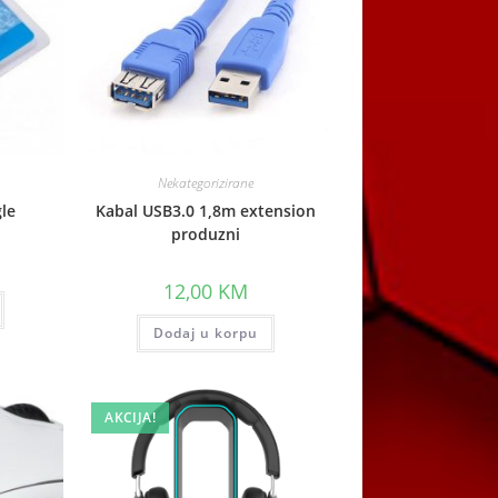
Nekategorizirane
le
Kabal USB3.0 1,8m extension
produzni
12,00
KM
Dodaj u korpu
AKCIJA!