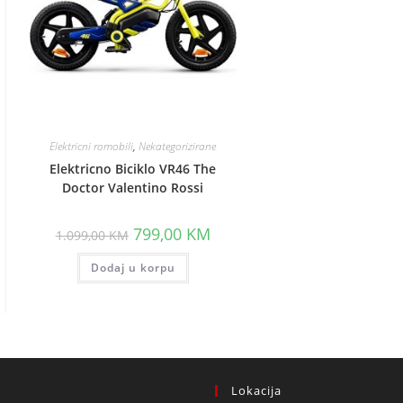
Elektricni romobili
,
Nekategorizirane
Elektricno Biciklo VR46 The
Doctor Valentino Rossi
Original
Current
799,00
KM
1.099,00
KM
price
price
was:
is:
Dodaj u korpu
1.099,00 KM.
799,00 KM.
Lokacija