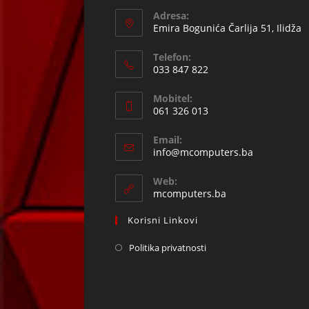
Adresa:
Emira Bogunića Čarlija 51, Ilidža
Telefon:
033 847 822
Opens
Mobitel:
in
061 326 013
your
Opens
application
Email:
in
Opens
info@mcomputers.ba
your
in
your
application
Web:
application
mcomputers.ba
Korisni Linkovi
Politika privatnosti