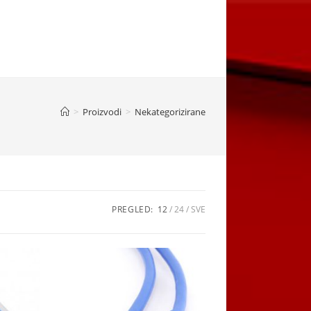
>
Proizvodi
>
Nekategorizirane
PREGLED:
12
24
SVE