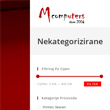
Skip
to
content
Nekategorizirane
Filtriraj Po Cijeni
Minimalna
Maksimalna
CIJENA:
0 KM
—
800 KM
FILTER
cijena
cijena
Kategorije Proizvoda
Printeri, Skeneri