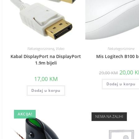
Nekategorizirane
,
Video
Nekategorizirane
Kabal DisplayPort na DisplayPort
Mis Logitech B100 bi
1.9m bijeli
Original
20,00
K
29,00
KM
price
17,00
KM
was:
Dodaj u korpu
29,00 KM
Dodaj u korpu
AKCIJA!
NEMA NA ZALIHI