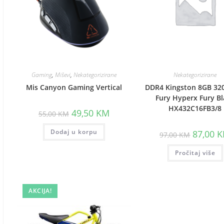
Gaming
,
Miševi
,
Nekategorizirane
Nekategorizirane
Mis Canyon Gaming Vertical
DDR4 Kingston 8GB 3
Fury Hyperx Fury Bl
HX432C16FB3/8
Original
Current
49,50
KM
55,00
KM
price
price
was:
is:
Dodaj u korpu
55,00 KM.
49,50 KM.
Original
87,00
K
97,00
KM
price
was:
Pročitaj više
97,00 KM
AKCIJA!