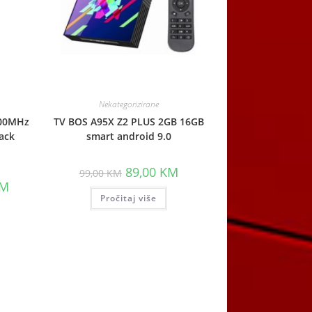
Nekategorizirane
200MHz
TV BOS A95X Z2 PLUS 2GB 16GB
ack
smart android 9.0
Original
Current
89,00
KM
99,00
KM
price
price
Current
M
was:
is:
price
Pročitaj više
99,00 KM.
89,00 KM.
is:
.
87,00 KM.