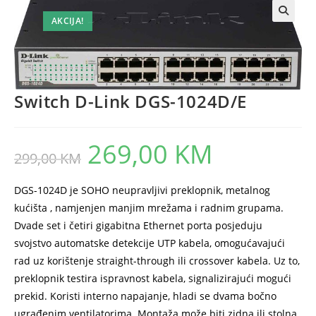
AKCIJA!
Switch D-Link DGS-1024D/E
269,00
KM
Original
Current
299,00
KM
price
price
was:
is:
299,00 KM.
269,00 KM.
DGS-1024D je SOHO neupravljivi preklopnik, metalnog
kućišta , namjenjen manjim mrežama i radnim grupama.
Dvade set i četiri gigabitna Ethernet porta posjeduju
svojstvo automatske detekcije UTP kabela, omogućavajući
rad uz korištenje straight-through ili crossover kabela. Uz to,
preklopnik testira ispravnost kabela, signalizirajući mogući
prekid. Koristi interno napajanje, hladi se dvama bočno
ugrađenim ventilatorima. Montaža može biti zidna ili stolna.