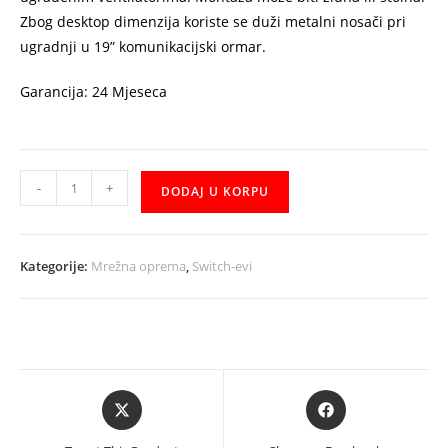
Zbog desktop dimenzija koriste se duži metalni nosači pri
ugradnji u 19” komunikacijski ormar.
Garancija: 24 Mjeseca
Switch
-
+
DODAJ U KORPU
D-
Link
DGS-
Kategorije:
Mrežna oprema
,
Switch-evi
1024D/E
količina
Opens
Opens
in
in
a
a