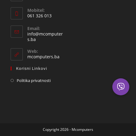
Opens
Mobitel:
in
061 326 013
your
Opens
application
Email:
in
info@mcomputer
your
Opens
s.ba
in
application
your
Web:
application
mcomputers.ba
Korisni Linkovi
Politika privatnosti
Copyright 2026 - Mcomputers