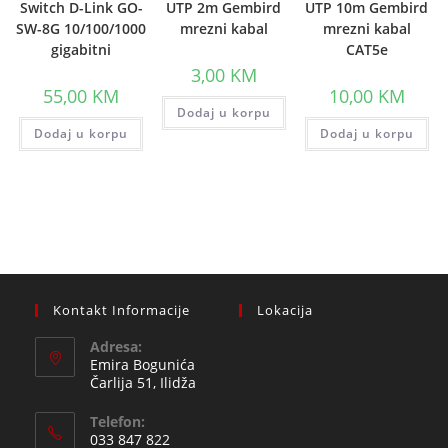
Switch D-Link GO-
UTP 2m Gembird
UTP 10m Gembird
SW-8G 10/100/1000
mrezni kabal
mrezni kabal
gigabitni
CAT5e
3,00
KM
55,00
KM
10,00
KM
Dodaj u korpu
Dodaj u korpu
Dodaj u korpu
Kontakt Informacije
Lokacija
Adresa:
Emira Bogunića
Čarlija 51, Ilidža
Telefon:
033 847 822