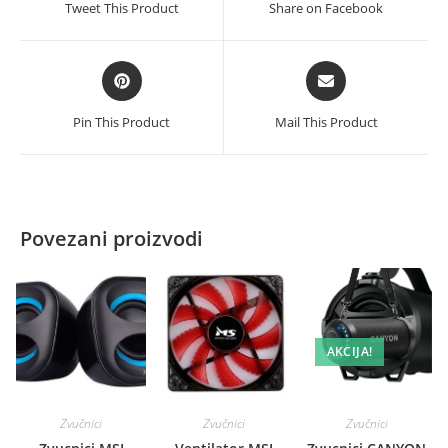
Tweet This Product
Share on Facebook
new
new
window
window
Opens
Opens
in
in
a
a
Pin This Product
Mail This Product
new
new
window
window
Povezani proizvodi
AKCIJA!
Zvučnici
Zvučnici
Zvučnici