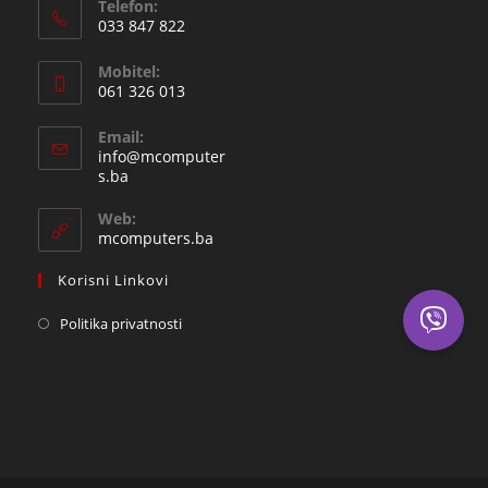
Telefon:
033 847 822
Opens
Mobitel:
in
061 326 013
your
Opens
application
Email:
in
info@mcomputer
your
Opens
s.ba
in
application
your
Web:
application
mcomputers.ba
Korisni Linkovi
Politika privatnosti