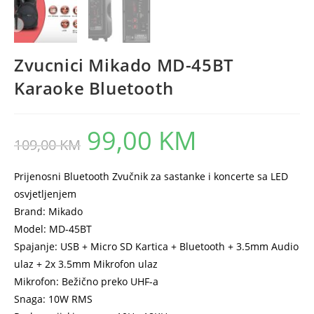
Zvucnici Mikado MD-45BT
Karaoke Bluetooth
99,00
KM
Original
Current
109,00
KM
price
price
was:
is:
109,00 KM.
99,00 KM.
Prijenosni Bluetooth Zvučnik za sastanke i koncerte sa LED
osvjetljenjem
Brand: Mikado
Model: MD-45BT
Spajanje: USB + Micro SD Kartica + Bluetooth + 3.5mm Audio
ulaz + 2x 3.5mm Mikrofon ulaz
Mikrofon: Bežično preko UHF-a
Snaga: 10W RMS