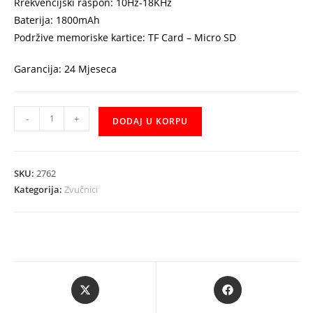
Rrekvencijski raspon: 10Hz-18KHz
Baterija: 1800mAh
Podržive memoriske kartice: TF Card – Micro SD
Garancija: 24 Mjeseca
Zvucnici
-
+
DODAJ U KORPU
Mikado
MD-
45BT
SKU:
2762
Karaoke
Kategorija:
Zvučnici
Bluetooth
količina
Opens
Opens
in
in
a
a