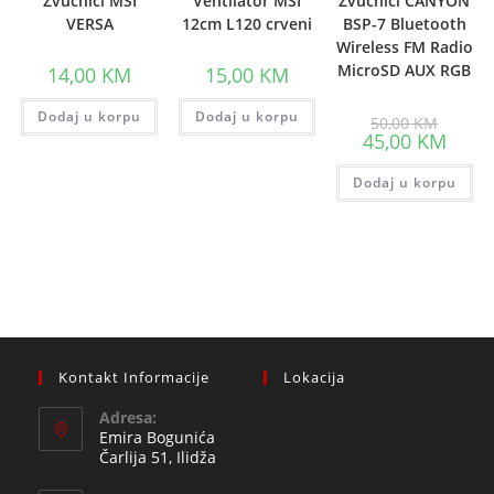
Zvucnici MSI
Ventilator MSI
Zvucnici CANYON
VERSA
12cm L120 crveni
BSP-7 Bluetooth
Wireless FM Radio
MicroSD AUX RGB
14,00
KM
15,00
KM
Dodaj u korpu
Dodaj u korpu
Origina
50,00
KM
price
Curre
45,00
KM
was:
price
50,00 K
is:
Dodaj u korpu
45,00 
Kontakt Informacije
Lokacija
Adresa:
Emira Bogunića
Čarlija 51, Ilidža