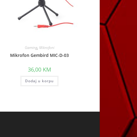
Gaming
,
Mikrofoni
Mikrofon Gembird MIC-D-03
36,00
KM
Dodaj u korpu