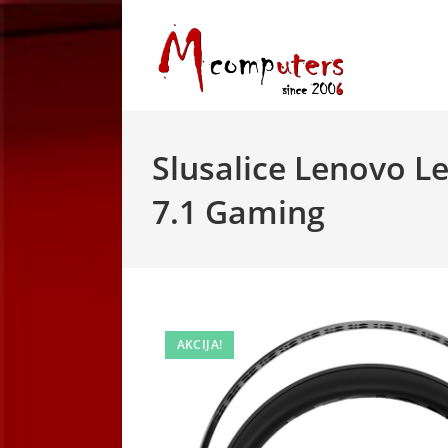
Skip
to
content
Slusalice Lenovo L
7.1 Gaming
AKCIJA!