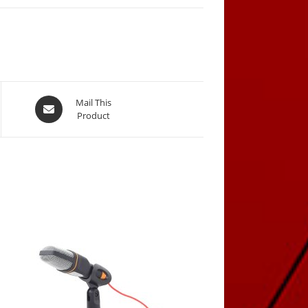
Opens
Mail This
Product
in
a
new
window