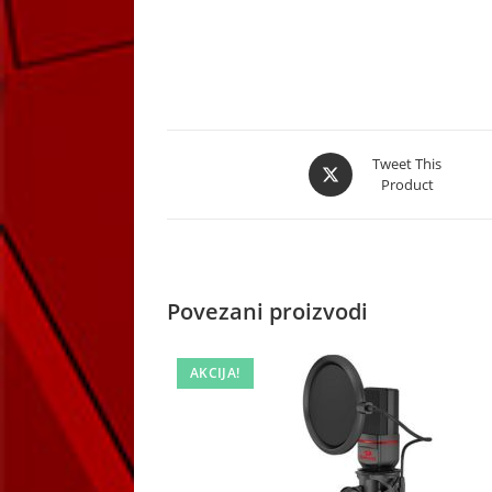
Opens
Tweet This
Product
in
a
new
window
Povezani proizvodi
AKCIJA!