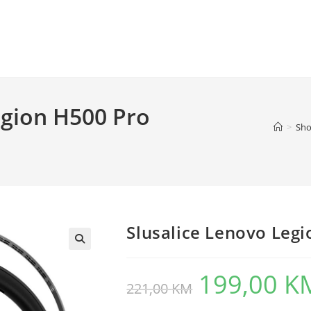
egion H500 Pro
>
Sh
Slusalice Lenovo Leg
199,00
K
Original
221,00
KM
price
was:
221,00 KM.