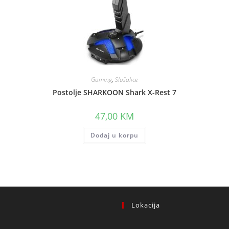
Gaming
,
Slušalice
Postolje SHARKOON Shark X-Rest 7
47,00
KM
.
Dodaj u korpu
Lokacija