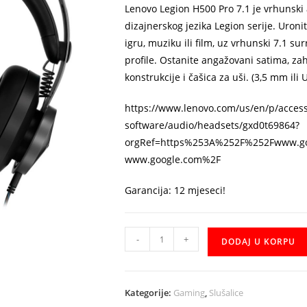
Lenovo Legion H500 Pro 7.1 je vrhunski 
dizajnerskog jezika Legion serije. Uron
igru, muziku ili film, uz vrhunski 7.1 
profile. Ostanite angažovani satima, z
konstrukcije i čašica za uši. (3,5 mm ili
https://www.lenovo.com/us/en/p/access
software/audio/headsets/gxd0t69864?
orgRef=https%253A%252F%252Fwww.g
www.google.com%2F
Garancija: 12 mjeseci!
Slusalice
-
+
DODAJ U KORPU
Lenovo
Legion
H500
Kategorije:
Gaming
,
Slušalice
Pro