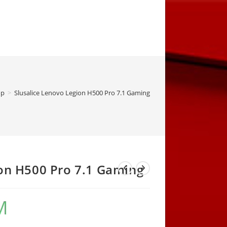
op
>
Slusalice Lenovo Legion H500 Pro 7.1 Gaming
ion H500 Pro 7.1 Gaming
M
Current
price
is:
199,00 KM.