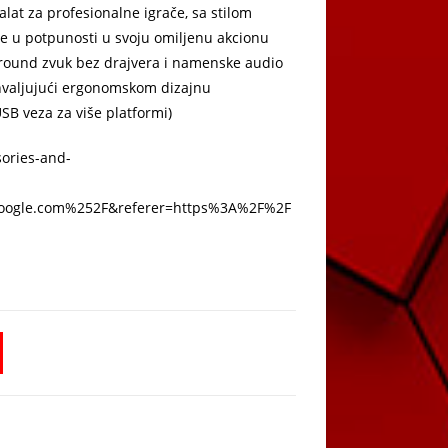
alat za profesionalne igrače, sa stilom
ite u potpunosti u svoju omiljenu akcionu
surround zvuk bez drajvera i namenske audio
ahvaljujući ergonomskom dizajnu
 USB veza za više platformi)
ories-and-
oogle.com%252F&referer=https%3A%2F%2F