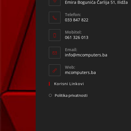
Emira Bogunića Čarlija 51, Ilidža
Telefon:
033 847 822
Opens
Mobitel:
in
061 326 013
your
Opens
application
Email:
in
Opens
info@mcomputers.ba
your
in
your
application
Web:
application
mcomputers.ba
Korisni Linkovi
Politika privatnosti