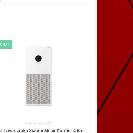
a
new
window
CIJA!
Prečišćivači zraka
čišćivač zraka Xiaomi Mi air Purifier 4 lite