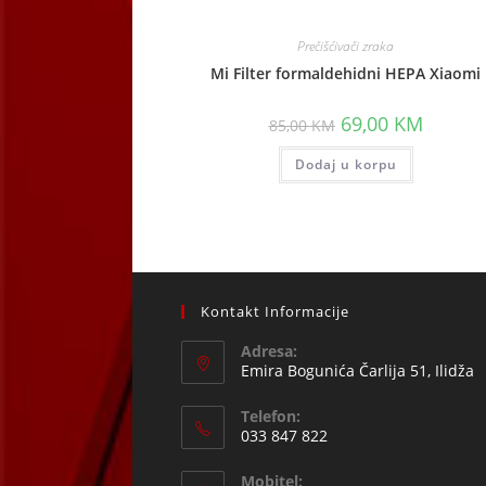
Prečišćivači zraka
Mi Filter formaldehidni HEPA Xiaomi
Original
Current
69,00
KM
85,00
KM
price
price
was:
is:
Dodaj u korpu
85,00 KM.
69,00 KM
Kontakt Informacije
Adresa:
Emira Bogunića Čarlija 51, Ilidža
Telefon:
033 847 822
Opens
Mobitel:
in