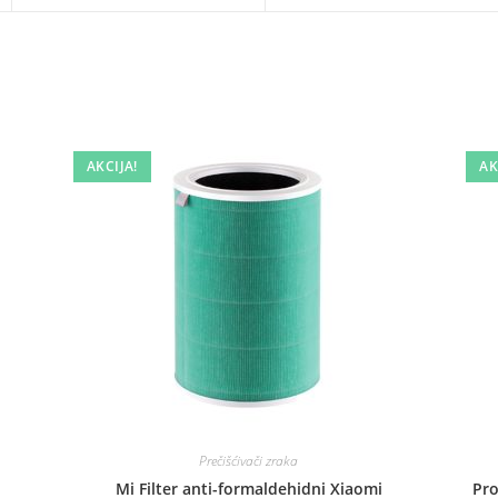
a
a
new
new
window
window
AKCIJA!
AK
Prečišćivači zraka
Mi Filter anti-formaldehidni Xiaomi
Pro