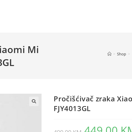
Xiaomi Mi
>
Shop
>
13GL
Pročišćivač zraka Xia
FJY4013GL
449,00
K
Original
price