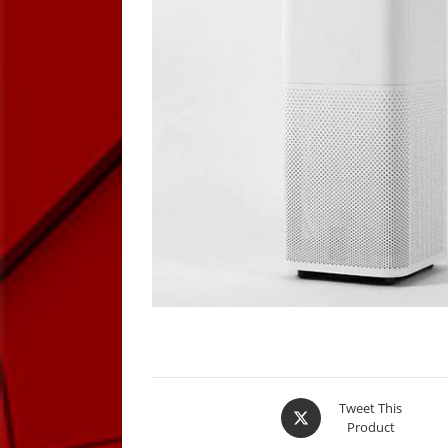
Opens
Tweet This
Product
in