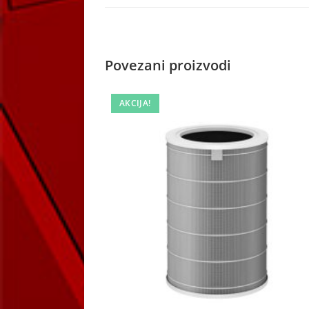
a
new
window
Povezani proizvodi
AKCIJA!