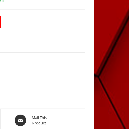
is:
449,00 KM.
Opens
Mail This
Product
in