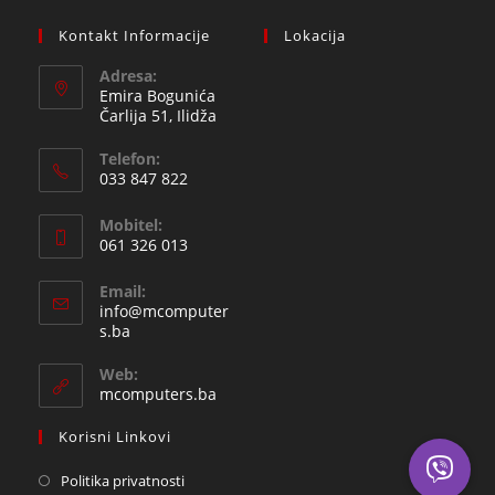
Kontakt Informacije
Lokacija
Adresa:
Emira Bogunića
Čarlija 51, Ilidža
Telefon:
033 847 822
Opens
Mobitel:
in
061 326 013
your
Opens
application
Email:
in
info@mcomputer
your
Opens
s.ba
in
application
your
Web:
application
mcomputers.ba
Korisni Linkovi
Politika privatnosti