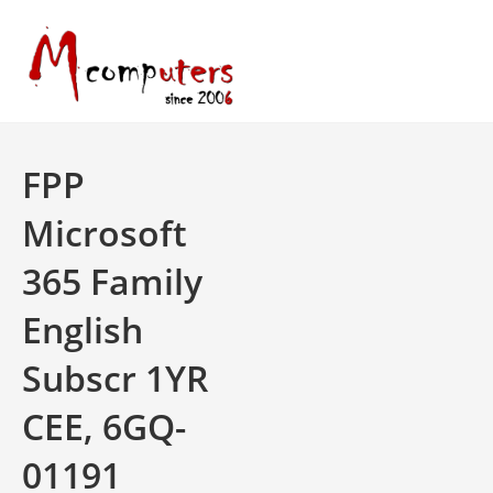
Skip
to
content
FPP
Microsoft
365 Family
English
Subscr 1YR
CEE, 6GQ-
01191