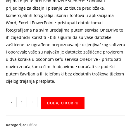
kojima dijelite proizvod možete sljedeće: • dobivati
prijedloge za dizajn i pisanje uz tisuće predložaka,
komercijalnih fotografija, ikona i fontova u aplikacijama
Word, Excel i PowerPoint • pristupati datotekama i
fotografijama na svim uređajima putem servisa OneDrive te
ih zajednički koristiti • biti sigurni da su vaše datoteke
zaštićene uz ugrađeno prepoznavanje ucjenjivačkog softvera
i oporavak; vaše su najvažnije datoteke zaštićene provjerom
u dva koraka u osobnom sefu servisa OneDrive • pristupati
novim značajkama čim ih objavimo • obraćati se podršci
putem čavrljanja ili telefonski bez dodatnih troškova tijekom
cijelog trajanja pretplate.
FPP
-
+
DODAJ U KORPU
Microsoft
365
Family
Kategorija:
Office
English