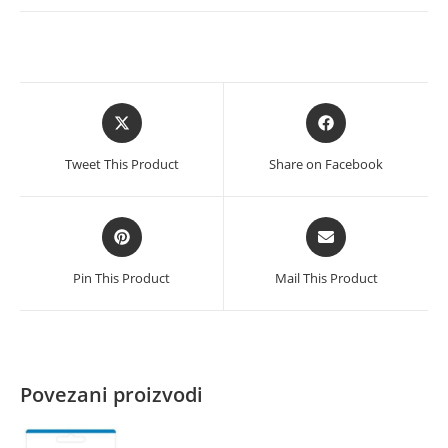
Subscr
1YR
CEE,
6GQ-
Opens
Opens
01191
in
in
količina
a
a
Tweet This Product
Share on Facebook
new
new
window
window
Opens
Opens
in
in
a
a
Pin This Product
Mail This Product
new
new
window
window
Povezani proizvodi