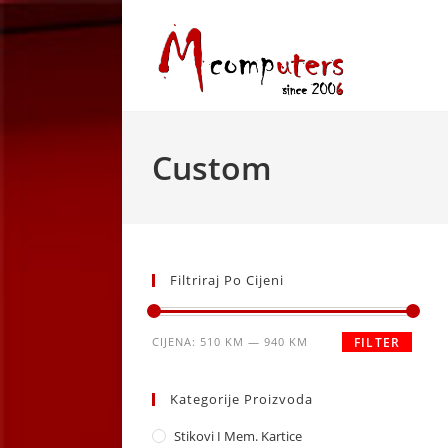
Skip
to
content
Custom
Filtriraj Po Cijeni
Minimalna
Maksimalna
CIJENA:
510 KM
—
940 KM
FILTER
cijena
cijena
Kategorije Proizvoda
Stikovi I Mem. Kartice