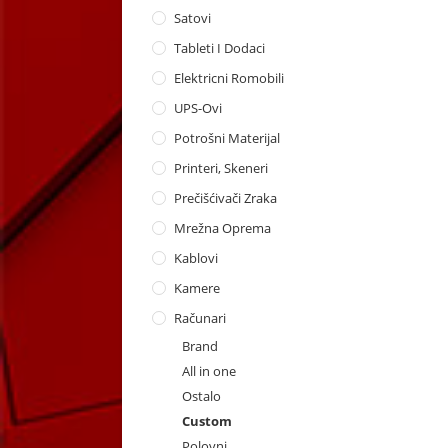
Satovi
Tableti I Dodaci
Elektricni Romobili
UPS-Ovi
Potrošni Materijal
Printeri, Skeneri
Prečišćivači Zraka
Mrežna Oprema
Kablovi
Kamere
Računari
Brand
All in one
Ostalo
Custom
Polovni