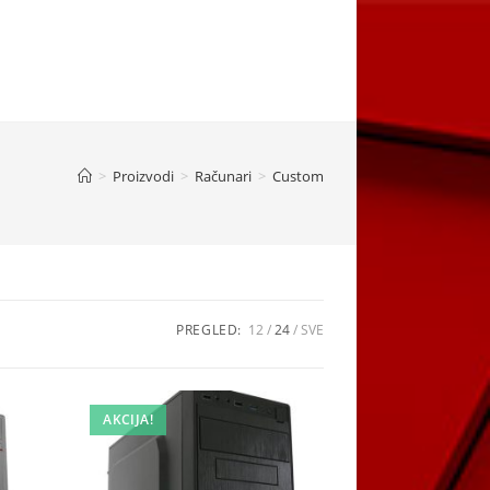
>
Proizvodi
>
Računari
>
Custom
PREGLED:
12
24
SVE
AKCIJA!