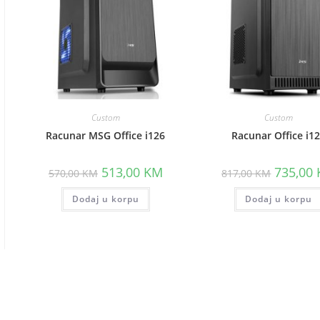
Custom
Custom
Racunar MSG Office i126
Racunar Office i1
Original
Current
Original
513,00
KM
735,00
570,00
KM
817,00
KM
price
price
price
was:
is:
was:
Dodaj u korpu
570,00 KM.
513,00 KM.
Dodaj u korpu
817,00 K