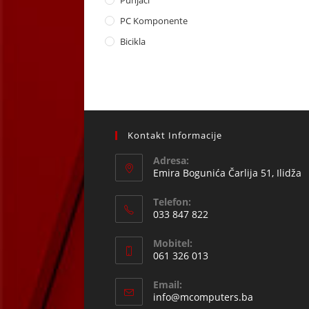
Punjaci
PC Komponente
Bicikla
Kontakt Informacije
Adresa:
Emira Bogunića Čarlija 51, Ilidža
Telefon:
033 847 822
Opens
Mobitel:
in
061 326 013
your
Opens
application
Email:
in
Opens
info@mcomputers.ba
your
in